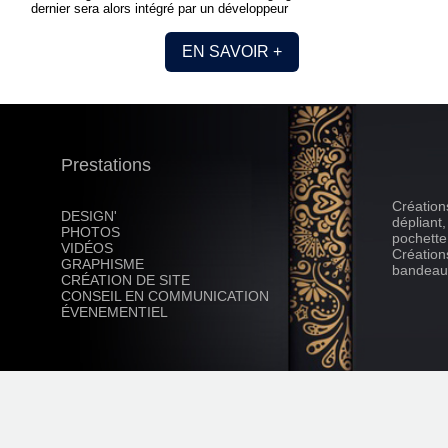
dernier sera alors intégré par un développeur
EN SAVOIR +
Prestations
Création
DESIGN'
dépliant
PHOTOS
pochette
VIDÉOS
Création
GRAPHISME
bandeau
CRÉATION DE SITE
CONSEIL EN COMMUNICATION
ÉVENEMENTIEL