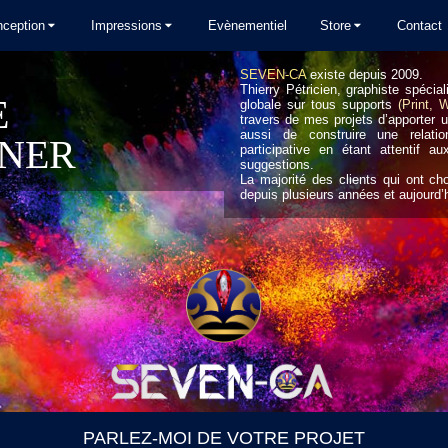
ception
Impressions
Evènementiel
Store
Contact
SEVEN-CA
existe depuis 2009.
Thierry Pétricien, graphiste spécia
E
globale sur tous supports
(Print, 
travers de mes projets d’apporter u
aussi de construire une relatio
NER
participative en étant attentif 
suggestions.
La majorité des clients qui ont ch
depuis plusieurs années et aujourd
PARLEZ-MOI DE VOTRE PROJET