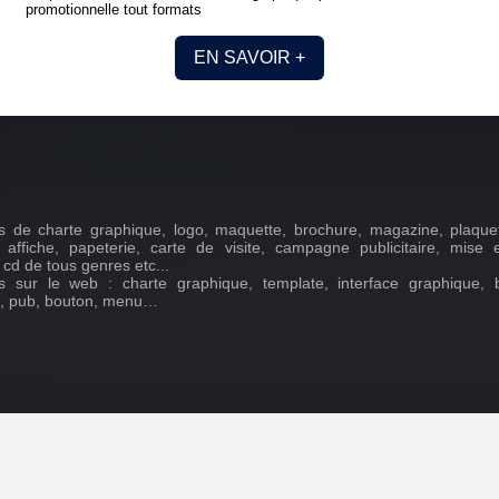
promotionnelle tout formats
EN SAVOIR +
s de charte graphique, logo, maquette, brochure, magazine, plaquett
, affiche, papeterie, carte de visite, campagne publicitaire, mise
 cd de tous genres etc...
s sur le web : charte graphique, template, interface graphique, 
, pub, bouton, menu…