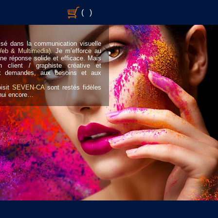
(
)
lisé dans la communication visuelle
Web & Multimedia)
. Je m’efforce au
ne réponse solide et efficace. Mais
n client / graphiste créative et
aux demandes, aux besoins et aux
oisit
SEVEN-CA
sont restés fidèles
’hui encore…