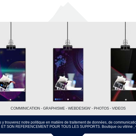
COMMINICATION - GRAPHISME - WEBDESIGN' - PHOTOS - VIDEOS
s y trouverez notre politique en matière de traitement de données, de communicatio
ET SON REFERENCEMENT POUR TOUS LES SUPPORTS. Boutique ou vitrine , votr