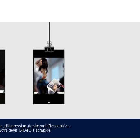
n, d'impression, de site web Responsive...
e devis GRATUIT et rapide !