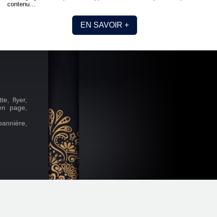
contenu…
EN SAVOIR +
e, flyer,
 en page,
bannière,