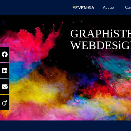
Accueil
Con
GRAPHiST
WEBDESiG